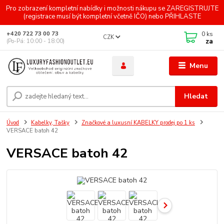
Pro zobrazení kompletní nabídky i možnosti nákupu se ZAREGISTRUJTE
(registrace musí být kompletní včetně IČO) nebo PŘIHLASTE
0
ks
+420 722 73 00 73
CZK
za
(Po-Pá: 10:00 - 18:00)
Menu
Hledat
Úvod
Kabelky, Tašky
Značkové a luxusní KABELKY prodej po 1 ks
VERSACE batoh 42
VERSACE batoh 42