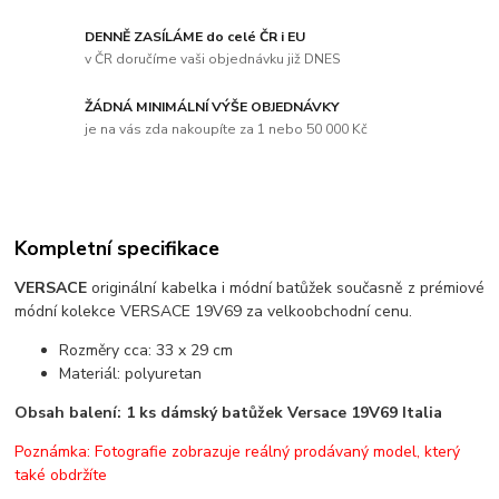
DENNĚ ZASÍLÁME do celé ČR i EU
v ČR doručíme vaši objednávku již DNES
ŽÁDNÁ MINIMÁLNÍ VÝŠE OBJEDNÁVKY
je na vás zda nakoupíte za 1 nebo 50 000 Kč
Kompletní specifikace
VERSACE
originální kabelka i módní batůžek současně z prémiové
módní kolekce VERSACE 19V69 za velkoobchodní cenu.
Rozměry cca: 33 x 29 cm
Materiál: polyuretan
Obsah balení: 1 ks dámský batůžek Versace 19V69 Italia
Poznámka: Fotografie zobrazuje reálný prodávaný model, který
také obdržíte