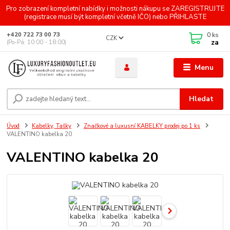
Pro zobrazení kompletní nabídky i možnosti nákupu se ZAREGISTRUJTE
(registrace musí být kompletní včetně IČO) nebo PŘIHLASTE
0
ks
+420 722 73 00 73
CZK
za
(Po-Pá: 10:00 - 18:00)
Menu
Hledat
Úvod
Kabelky, Tašky
Značkové a luxusní KABELKY prodej po 1 ks
VALENTINO kabelka 20
VALENTINO kabelka 20