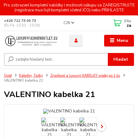
Pro zobrazení kompletní nabídky i možnosti nákupu se ZAREGISTRUJTE
(registrace musí být kompletní včetně IČO) nebo PŘIHLASTE
0
ks
+420 722 73 00 73
CZK
za
(Po-Pá: 10:00 - 18:00)
Menu
Hledat
Úvod
Kabelky, Tašky
Značkové a luxusní KABELKY prodej po 1 ks
VALENTINO kabelka 21
VALENTINO kabelka 21