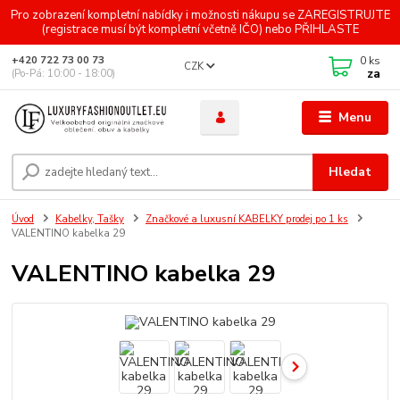
Pro zobrazení kompletní nabídky i možnosti nákupu se ZAREGISTRUJTE
(registrace musí být kompletní včetně IČO) nebo PŘIHLASTE
0
ks
+420 722 73 00 73
CZK
za
(Po-Pá: 10:00 - 18:00)
Menu
Hledat
Úvod
Kabelky, Tašky
Značkové a luxusní KABELKY prodej po 1 ks
VALENTINO kabelka 29
VALENTINO kabelka 29