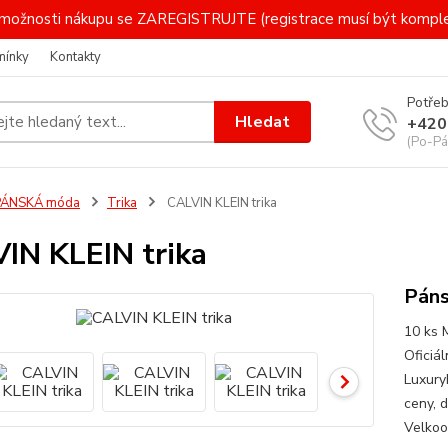
 i možnosti nákupu se ZAREGISTRUJTE (registrace musí být komp
mínky
Kontakty
Potřeb
Hledat
+420
(Po-Pá
PÁNSKÁ móda
Trika
CALVIN KLEIN trika
IN KLEIN trika
Páns
10 ks 
Oficiá
Luxury
ceny, 
Velkoo