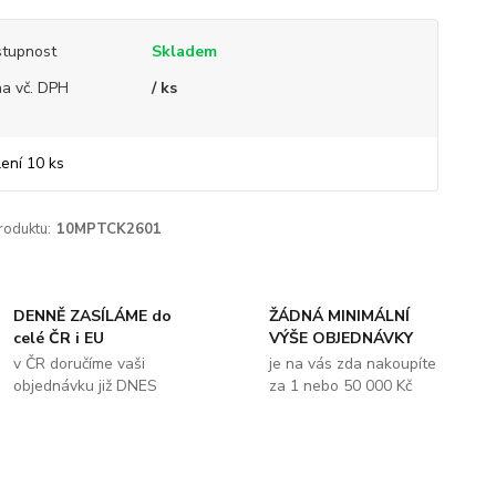
tupnost
Skladem
a vč. DPH
/ ks
lení 10 ks
roduktu:
10MPTCK2601
DENNĚ ZASÍLÁME do
ŽÁDNÁ MINIMÁLNÍ
celé ČR i EU
VÝŠE OBJEDNÁVKY
v ČR doručíme vaši
je na vás zda nakoupíte
objednávku již DNES
za 1 nebo 50 000 Kč