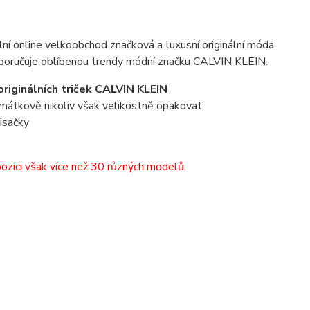
iální online velkoobchod značková a luxusní originální móda
poručuje oblíbenou trendy módní značku CALVIN KLEIN.
riginálních triček CALVIN KLEIN
amátkově nikoliv však velikostně opakovat
isačky
ozici však více než 30 různých modelů.