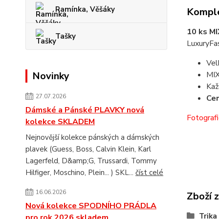
Ramínka, Věšáky
Komple
10 ks M
Tašky
LuxuryFa
Vel
Novinky
MIX
Kaž
27.07.2026
Cen
Dámské a Pánské PLAVKY nová
Fotografi
kolekce SKLADEM
Nejnovější kolekce pánských a dámských
plavek (Guess, Boss, Calvin Klein, Karl
Lagerfeld, D&amp;G, Trussardi, Tommy
Hilfiger, Moschino, Plein... ) SKL...
číst celé
16.06.2026
Zboží 
Nová kolekce SPODNÍHO PRÁDLA
Trika
pro rok 2026 skladem