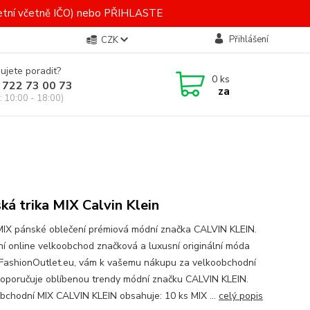
letní včetně IČO) nebo PŘIHLASTE
Přihlášení
CZK
ujete poradit?
0
ks
 722 73 00 73
za
: 10:00 - 18:00)
ká trika MIX Calvin Klein
MIX pánské oblečení prémiová módní značka CALVIN KLEIN.
lní online velkoobchod značková a luxusní originální móda
FashionOutlet.eu, vám k vašemu nákupu za velkoobchodní
doporučuje oblíbenou trendy módní značku CALVIN KLEIN.
bchodní MIX CALVIN KLEIN obsahuje: 10 ks MIX ...
celý popis