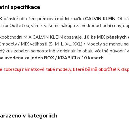
tní specifikace
IX
pánské oblečení prémiová módní značka
CALVIN KLEIN
. Ofic
shionOutlet.eu, vám k vašemu nákupu za velkoobchodní ceny, do
koobchodní MIX CALVIN KLEIN obsahuje:
10 ks MIX pánských o
 modely / MIX velikosti (S, M, L, XL, XXL) / Modely se mohou n
dý kus zabalen samostatně v originálním obalu včetně původní v
a uvedena za jeden BOX / KRABICI o 10 kusech
e zobrazují namátkově také modely, které běžně obdržíte! K disp
zařazeno v kategoriích