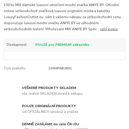
100 ks MIX dámské luxusní oblečení modní značka ANIYE BY. Oficiální
online velkoobchod značková luxusní originální móda a kabelky
LuxuryFashionOutlet.eu, vám k vašemu nákupu za velkoobchodní ceny,
doporučuje luxusní módní značku ANIYE BY ve výhodném
velkoobchodním balení. Wholesale MIX ANIYE BY Spec...
celý popis
Dostupnost
POUZE pro PREMIUM zákazníky
Číslo produktu:
100MPAB2601
VEŠKERÉ PRODUKTY SKLADEM
vše reálně SKLADEM ihned k nákupu
POUZE ORIGINÁLNÍ PRODUKTY
od OFICIÁLNÍCH výrobců a značek
DENNĚ ZASÍLÁME do celé ČR i EU