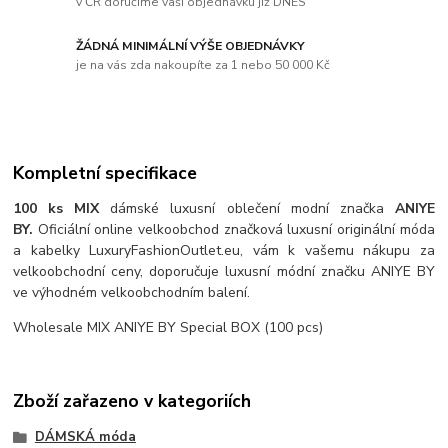
v ČR doručíme vaši objednávku již DNES
ŽÁDNÁ MINIMÁLNÍ VÝŠE OBJEDNÁVKY
je na vás zda nakoupíte za 1 nebo 50 000 Kč
Kompletní specifikace
100 ks MIX
dámské luxusní oblečení modní značka
ANIYE
BY
.
Oficiální online velkoobchod značková luxusní originální móda
a kabelky LuxuryFashionOutlet.eu, vám k vašemu nákupu za
velkoobchodní ceny, doporučuje luxusní módní značku ANIYE BY
ve výhodném velkoobchodním balení.
Wholesale MIX ANIYE BY Special BOX (100 pcs)
Zboží zařazeno v kategoriích
DÁMSKÁ móda