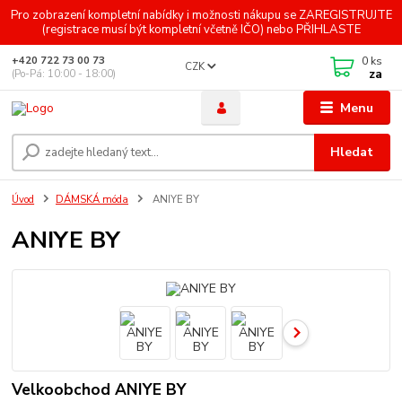
Pro zobrazení kompletní nabídky i možnosti nákupu se ZAREGISTRUJTE
(registrace musí být kompletní včetně IČO) nebo PŘIHLASTE
0
ks
+420 722 73 00 73
CZK
za
(Po-Pá: 10:00 - 18:00)
Menu
Hledat
Úvod
DÁMSKÁ móda
ANIYE BY
ANIYE BY
Velkoobchod ANIYE BY