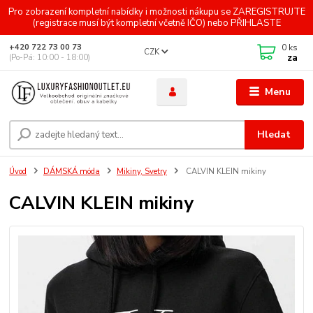
Pro zobrazení kompletní nabídky i možnosti nákupu se ZAREGISTRUJTE
(registrace musí být kompletní včetně IČO) nebo PŘIHLASTE
0
ks
+420 722 73 00 73
CZK
za
(Po-Pá: 10:00 - 18:00)
Menu
Hledat
Úvod
DÁMSKÁ móda
Mikiny, Svetry
CALVIN KLEIN mikiny
CALVIN KLEIN mikiny