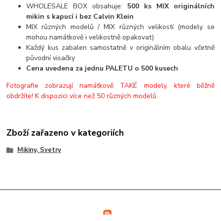
WHOLESALE BOX obsahuje:
500 ks MIX originálních
mikin s kapucí i bez Calvin Klein
MIX různých modelů / MIX různých velikostí (modely se
mohou namátkově i velikostně opakovat)
Každý kus zabalen samostatně v originálním obalu včetně
původní visačky
Cena uvedena za jednu PALETU o 500 kusech
Fotografie zobrazují namátkově TAKÉ modely, které běžně
obdržíte! K dispozici více než 50 různých modelů.
Zboží zařazeno v kategoriích
Mikiny, Svetry
2013 - 2026 (C) LuxuryFashionOutlet.eu
Vytvořeno na
Eshop-rychle.cz