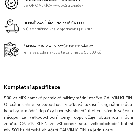
od OFICIÁLNÍCH výrobců a značek
DENNĚ ZASÍLÁME do celé ČR i EU
v ČR doručíme vaši objednávku již DNES
ŽÁDNÁ MINIMÁLNÍ VÝŠE OBJEDNÁVKY
je na vás zda nakoupíte za 1 nebo 50 000 Kč
Kompletní specifikace
500 ks MIX
dámské prémiové mikiny módní značka
CALVIN KLEIN
.
Oficiální online velkoobchod značková luxusní originální móda,
kabelky a módní doplňky LuxuryFashionOutlet.eu, vám k vašemu
nákupu za velkoobchodní ceny, doporučuje oblíbenou módní
značku CALVIN KLEIN ve výhodném setu, velkoobchodní balení
mix 500 ks dámské oblečení CALVIN KLEIN za jednu cenu.