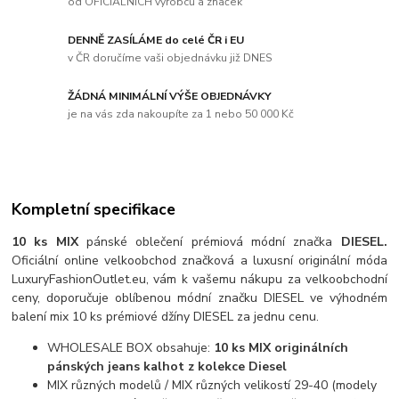
od OFICIÁLNÍCH výrobců a značek
DENNĚ ZASÍLÁME do celé ČR i EU
v ČR doručíme vaši objednávku již DNES
ŽÁDNÁ MINIMÁLNÍ VÝŠE OBJEDNÁVKY
je na vás zda nakoupíte za 1 nebo 50 000 Kč
Kompletní specifikace
10 ks MIX
pánské oblečení prémiová módní značka
DIESEL.
Oficiální online velkoobchod značková a luxusní originální móda
LuxuryFashionOutlet.eu, vám k vašemu nákupu za velkoobchodní
ceny, doporučuje oblíbenou módní značku DIESEL ve výhodném
balení mix 10 ks prémiové džíny DIESEL za jednu cenu.
WHOLESALE BOX obsahuje:
10 ks MIX originálních
pánských jeans kalhot z kolekce Diesel
MIX různých modelů / MIX různých velikostí 29-40 (modely