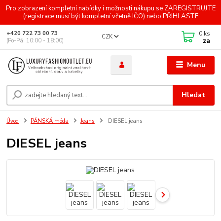
Pro zobrazení kompletní nabídky i možnosti nákupu se ZAREGISTRUJTE
(registrace musí být kompletní včetně IČO) nebo PŘIHLASTE
0
ks
+420 722 73 00 73
CZK
za
(Po-Pá: 10:00 - 18:00)
Menu
Hledat
Úvod
PÁNSKÁ móda
Jeans
DIESEL jeans
DIESEL jeans