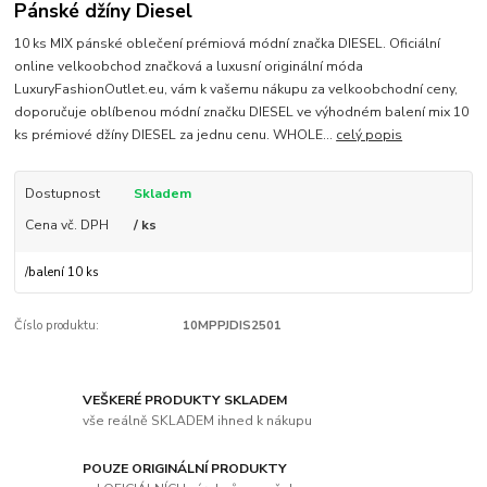
Pánské džíny Diesel
10 ks MIX pánské oblečení prémiová módní značka DIESEL. Oficiální
online velkoobchod značková a luxusní originální móda
LuxuryFashionOutlet.eu, vám k vašemu nákupu za velkoobchodní ceny,
doporučuje oblíbenou módní značku DIESEL ve výhodném balení mix 10
ks prémiové džíny DIESEL za jednu cenu. WHOLE...
celý popis
Dostupnost
Skladem
Cena vč. DPH
/ ks
/
balení 10 ks
Číslo produktu:
10MPPJDIS2501
VEŠKERÉ PRODUKTY SKLADEM
vše reálně SKLADEM ihned k nákupu
POUZE ORIGINÁLNÍ PRODUKTY