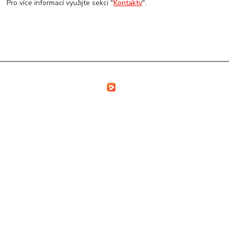
Pro více informací využijte sekci "
Kontakty
".
2013 - 2026 (C) LuxuryFashionOutlet.eu
Vytvořeno na
Eshop-rychle.cz