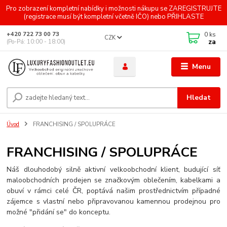
Pro zobrazení kompletní nabídky i možnosti nákupu se ZAREGISTRUJTE
(registrace musí být kompletní včetně IČO) nebo PŘIHLASTE
0
ks
+420 722 73 00 73
CZK
za
(Po-Pá: 10:00 - 18:00)
Menu
Hledat
Úvod
FRANCHISING / SPOLUPRÁCE
FRANCHISING / SPOLUPRÁCE
Náš dlouhodobý silně aktivní velkoobchodní klient, budující síť
maloobchodních prodejen se značkovým oblečením, kabelkami a
obuví v rámci celé ČR, poptává našim prostřednictvím případné
zájemce s vlastní nebo připravovanou kamennou prodejnou pro
možné "přidání se" do konceptu.