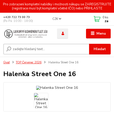
Pro zobrazení kompletní nabídky i možnosti nákupu se ZAREGISTRUJTE
(registrace musí být kompletní včetně IČO) nebo PŘIHLASTE
0
ks
+420 722 73 00 73
CZK
za
(Po-Pá: 10:00 - 18:00)
Menu
Hledat
Úvod
TOP Červenec 2026
Halenka Street One 16
Halenka Street One 16