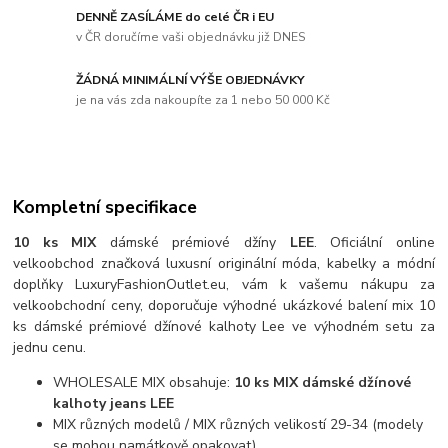
DENNĚ ZASÍLÁME do celé ČR i EU
v ČR doručíme vaši objednávku již DNES
ŽÁDNÁ MINIMÁLNÍ VÝŠE OBJEDNÁVKY
je na vás zda nakoupíte za 1 nebo 50 000 Kč
Kompletní specifikace
10 ks MIX
dámské prémiové džíny
LEE
. Oficiální online
velkoobchod značková luxusní originální móda, kabelky a módní
doplňky LuxuryFashionOutlet.eu, vám k vašemu nákupu za
velkoobchodní ceny, doporučuje výhodné ukázkové balení mix 10
ks dámské prémiové džínové kalhoty Lee ve výhodném setu za
jednu cenu.
WHOLESALE MIX obsahuje:
10 ks MIX dámské džínové
kalhoty jeans LEE
MIX různých modelů / MIX různých velikostí 29-34 (modely
se mohou namátkově opakovat)