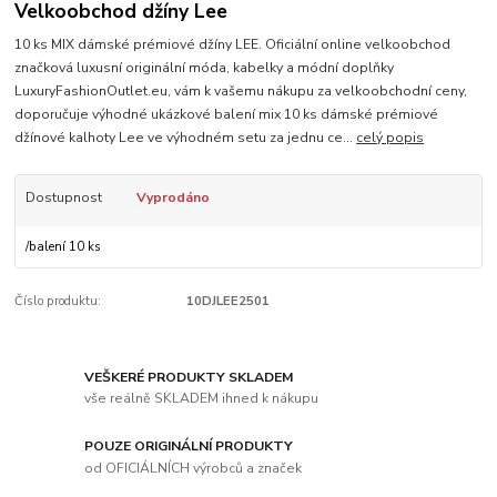
Velkoobchod džíny Lee
10 ks MIX dámské prémiové džíny LEE. Oficiální online velkoobchod
značková luxusní originální móda, kabelky a módní doplňky
LuxuryFashionOutlet.eu, vám k vašemu nákupu za velkoobchodní ceny,
doporučuje výhodné ukázkové balení mix 10 ks dámské prémiové
džínové kalhoty Lee ve výhodném setu za jednu ce...
celý popis
Dostupnost
Vyprodáno
/
balení 10 ks
Číslo produktu:
10DJLEE2501
VEŠKERÉ PRODUKTY SKLADEM
vše reálně SKLADEM ihned k nákupu
POUZE ORIGINÁLNÍ PRODUKTY
od OFICIÁLNÍCH výrobců a značek