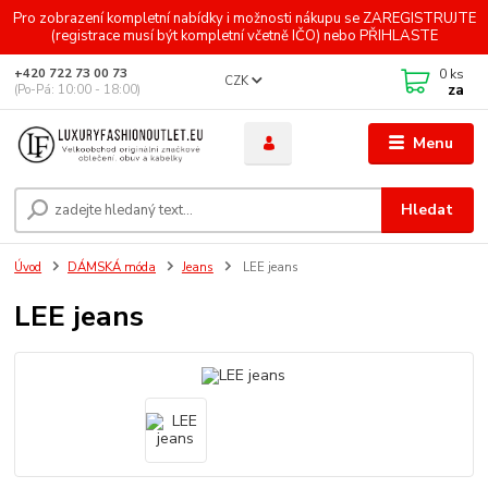
Pro zobrazení kompletní nabídky i možnosti nákupu se ZAREGISTRUJTE
(registrace musí být kompletní včetně IČO) nebo PŘIHLASTE
0
ks
+420 722 73 00 73
CZK
za
(Po-Pá: 10:00 - 18:00)
Menu
Hledat
Úvod
DÁMSKÁ móda
Jeans
LEE jeans
LEE jeans