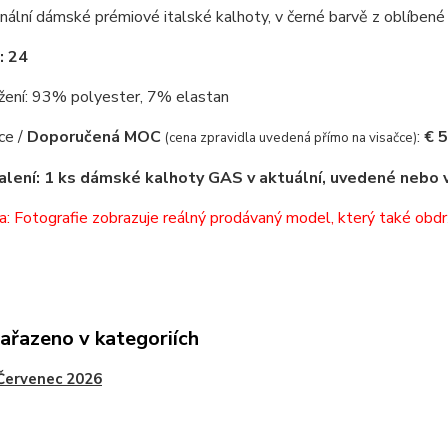
nální dámské prémiové italské kalhoty, v černé barvě z oblíbené
: 24
žení: 93% polyester, 7% elastan
ce /
Doporučená MOC
:
€ 5
(cena zpravidla uvedená přímo na visačce)
lení: 1 ks dámské kalhoty GAS v aktuální, uvedené nebo v
 Fotografie zobrazuje reálný prodávaný model, který také obdr
zařazeno v kategoriích
Červenec 2026