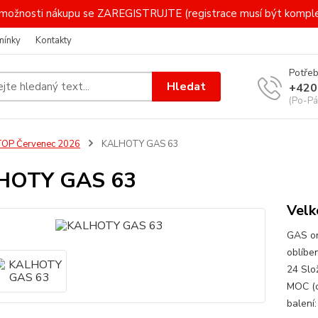
 i možnosti nákupu se ZAREGISTRUJTE (registrace musí být komp
mínky
Kontakty
Potřeb
Hledat
+420
(Po-Pá
TOP Červenec 2026
KALHOTY GAS 63
HOTY GAS 63
Vel
GAS or
oblíbe
24 Slo
MOC (c
balení