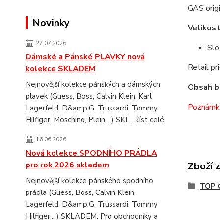
GAS origi
Novinky
Velikost
27.07.2026
Slo
Dámské a Pánské PLAVKY nová
Retail pri
kolekce SKLADEM
Nejnovější kolekce pánských a dámských
Obsah ba
plavek (Guess, Boss, Calvin Klein, Karl
Poznámka:
Lagerfeld, D&amp;G, Trussardi, Tommy
Hilfiger, Moschino, Plein... ) SKL...
číst celé
16.06.2026
Nová kolekce SPODNÍHO PRÁDLA
pro rok 2026 skladem
Zboží 
Nejnovější kolekce pánského spodního
TOP 
prádla (Guess, Boss, Calvin Klein,
Lagerfeld, D&amp;G, Trussardi, Tommy
Hilfiger... ) SKLADEM. Pro obchodníky a