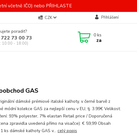
letní včetně IČO) nebo PŘIHLASTE
Přihlášení
CZK
ujete poradit?
0
ks
 722 73 00 73
za
: 10:00 - 18:00)
koobchod GAS
iginální dámské prémiové italské kalhoty, v černé barvě z
né módní kolekce GAS za nejlepší cenu v EU, tj. 3.99€ Velikost:
žení: 93% polyester, 7% elastan Retail price / Doporučená
ena zpravidla uvedená přímo na visačce): € 59,99 Obsah
: 1 ks dámské kalhoty GAS v...
celý popis