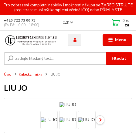
Pro zobrazení kompletní nabídky i možnosti nákupu se ZAREGISTRUJTE
(registrace musí být kompletní včetně IČO) nebo PŘIHLASTE
0
ks
+420 722 73 00 73
CZK
za
(Po-Pá: 10:00 - 18:00)
Menu
Hledat
Úvod
Kabelky, Tašky
LIU JO
LIU JO