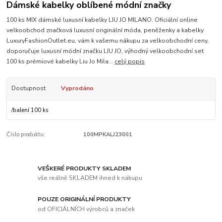
Dámské kabelky oblíbené módní značky
100 ks MIX dámské luxusní kabelky LIU JO MILANO. Oficiální online
velkoobchod značková luxusní originální móda, peněženky a kabelky
LuxuryFashionOutlet.eu, vám k vašemu nákupu za velkoobchodní ceny,
doporučuje luxusní módní značku LIU JO, výhodný velkoobchodní set
100 ks prémiové kabelky Liu Jo Mila...
celý popis
Dostupnost
Vyprodáno
/
balení 100 ks
Číslo produktu:
100MPKALJ23001
VEŠKERÉ PRODUKTY SKLADEM
vše reálně SKLADEM ihned k nákupu
POUZE ORIGINÁLNÍ PRODUKTY
od OFICIÁLNÍCH výrobců a značek