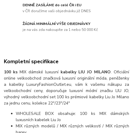
DENNĚ ZASÍLÁME do celé ČR i EU
v ČR doručíme vaši objednávku již DNES
ŽÁDNÁ MINIMÁLNÍ VÝŠE OBJEDNÁVKY
je na vás zda nakoupíte za 1 nebo 50 000 Kč
Kompletní specifikace
100 ks
MIX dámské luxusní
kabelky LIU JO MILANO
. Oficiální
online velkoobchod značková luxusní originální móda, peněženky
a kabelky LuxuryFashionOutlet.eu, vám k vašemu nákupu za
velkoobchodní ceny, doporučuje luxusní módní značku LIU JO,
výhodný velkoobchodní set 100 ks prémiové kabelky Liu Jo Milano
za jednu cenu, kolekce 22"/23"/24"
WHOLESALE BOX obsahuje: 100 ks MIX dámských
luxusních kabelek Liu Jo
MIX různých modelů / MIX různých velikostí / MIX různých
barev