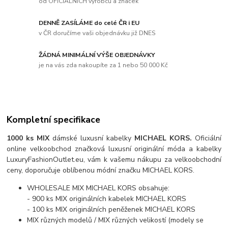
od OFICIÁLNÍCH výrobců a značek
DENNĚ ZASÍLÁME do celé ČR i EU
v ČR doručíme vaši objednávku již DNES
ŽÁDNÁ MINIMÁLNÍ VÝŠE OBJEDNÁVKY
je na vás zda nakoupíte za 1 nebo 50 000 Kč
Kompletní specifikace
1000 ks MIX
dámské luxusní kabelky
MICHAEL KORS
.
Oficiální
online velkoobchod značková luxusní originální móda a kabelky
LuxuryFashionOutlet.eu, vám k vašemu nákupu za velkoobchodní
ceny, doporučuje oblíbenou módní značku MICHAEL KORS.
WHOLESALE MIX MICHAEL KORS obsahuje:
- 900 ks MIX originálních kabelek MICHAEL KORS
- 100 ks MIX originálních peněženek MICHAEL KORS
MIX různých modelů / MIX různých velikostí (modely se