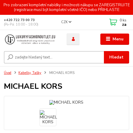
Pro zobrazení kompletní nabídky i možnosti nákupu se ZAREGISTRUJTE
(registrace musí být kompletní včetně IČO) nebo PŘIHLASTE
0
ks
+420 722 73 00 73
CZK
za
(Po-Pá: 10:00 - 18:00)
Menu
Hledat
Úvod
Kabelky, Tašky
MICHAEL KORS
MICHAEL KORS