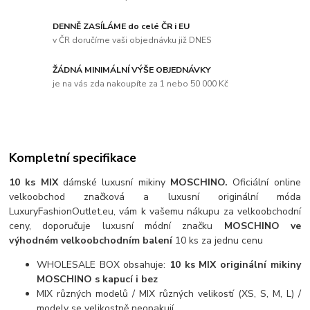
DENNĚ ZASÍLÁME do celé ČR i EU
v ČR doručíme vaši objednávku již DNES
ŽÁDNÁ MINIMÁLNÍ VÝŠE OBJEDNÁVKY
je na vás zda nakoupíte za 1 nebo 50 000 Kč
Kompletní specifikace
10 ks MIX
dámské luxusní mikiny
MOSCHINO.
Oficiální online
velkoobchod značková a luxusní originální móda
LuxuryFashionOutlet.eu, vám k vašemu nákupu za velkoobchodní
ceny, doporučuje luxusní módní značku
MOSCHINO ve
výhodném velkoobchodním balení
10 ks za jednu cenu
WHOLESALE BOX obsahuje:
10 ks MIX originální mikiny
MOSCHINO s kapucí i bez
MIX různých modelů / MIX různých velikostí (XS, S, M, L) /
modely se velikostně neopakují