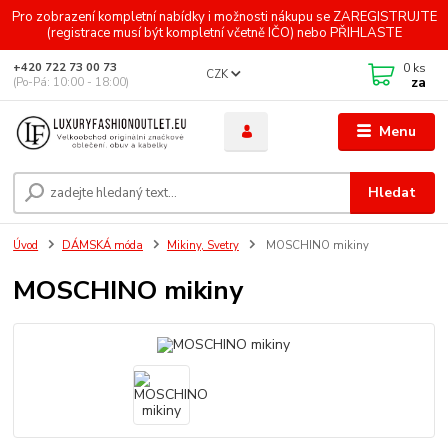
Pro zobrazení kompletní nabídky i možnosti nákupu se ZAREGISTRUJTE
(registrace musí být kompletní včetně IČO) nebo PŘIHLASTE
0
ks
+420 722 73 00 73
CZK
za
(Po-Pá: 10:00 - 18:00)
Menu
Hledat
Úvod
DÁMSKÁ móda
Mikiny, Svetry
MOSCHINO mikiny
MOSCHINO mikiny