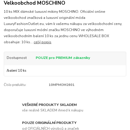
Velkoobchod MOSCHINO
10 ks MIX dámské luxusní mikiny MOSCHINO. Oficiální online
velkoobchod značková a luxusní originální móda
LuxuryFashionOutlet.eu, vám k vašemu nákupu za velkoobchodní ceny,
doporučuje luxusní módní značku MOSCHINO ve výhodném
velkoobchodním balení 10 ks za jednu cenu WHOLESALE BOX
obsahuje: 10 ks...
celý popis
Dostupnost
POUZE pro PREMIUM zákazníky
/
balení 10 ks
Číslo produktu:
10MPMOM2601
VEŠKERÉ PRODUKTY SKLADEM
vše reálně SKLADEM ihned k nákupu
POUZE ORIGINÁLNÍ PRODUKTY
od OFICIÁLNÍCH výrobců a značek