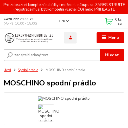
Pro zobrazení kompletní nabídky i možnosti nákupu se ZAREGISTRUJTE
(registrace musí být kompletní včetně IČO) nebo PŘIHLASTE
0
ks
+420 722 73 00 73
CZK
za
(Po-Pá: 10:00 - 18:00)
Menu
Hledat
Úvod
Spodní prádlo
MOSCHINO spodní prádlo
MOSCHINO spodní prádlo