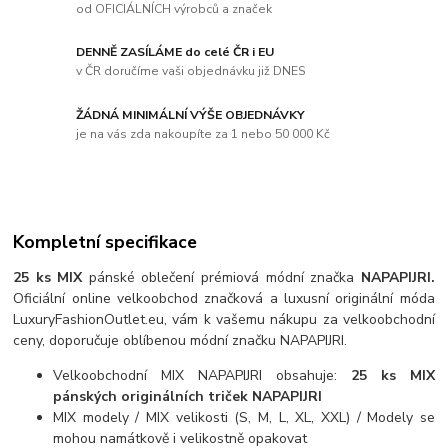
od OFICIÁLNÍCH výrobců a značek
DENNĚ ZASÍLÁME do celé ČR i EU
v ČR doručíme vaši objednávku již DNES
ŽÁDNÁ MINIMÁLNÍ VÝŠE OBJEDNÁVKY
je na vás zda nakoupíte za 1 nebo 50 000 Kč
Kompletní specifikace
25 ks MIX
pánské oblečení prémiová módní značka
NAPAPIJRI.
Oficiální online velkoobchod značková a luxusní originální móda
LuxuryFashionOutlet.eu, vám k vašemu nákupu za velkoobchodní
ceny, doporučuje oblíbenou módní značku NAPAPIJRI.
Velkoobchodní MIX NAPAPIJRI obsahuje:
25 ks MIX
pánských originálních triček NAPAPIJRI
MIX modely / MIX velikosti (S, M, L, XL, XXL) / Modely se
mohou namátkově i velikostně opakovat