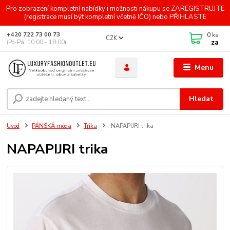
Pro zobrazení kompletní nabídky i možnosti nákupu se ZAREGISTRUJTE
(registrace musí být kompletní včetně IČO) nebo PŘIHLASTE
0
ks
+420 722 73 00 73
CZK
za
(Po-Pá: 10:00 - 18:00)
Menu
Hledat
Úvod
PÁNSKÁ móda
Trika
NAPAPIJRI trika
NAPAPIJRI trika