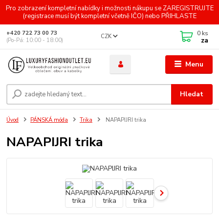
Pro zobrazení kompletní nabídky i možnosti nákupu se ZAREGISTRUJTE
(registrace musí být kompletní včetně IČO) nebo PŘIHLASTE
0
ks
+420 722 73 00 73
CZK
za
(Po-Pá: 10:00 - 18:00)
Menu
Hledat
Úvod
PÁNSKÁ móda
Trika
NAPAPIJRI trika
NAPAPIJRI trika