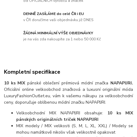
od OFICIÁLNÍCH výrobců a značek
DENNĚ ZASÍLÁME do celé ČR i EU
v ČR doručíme vaši objednávku již DNES
ŽÁDNÁ MINIMÁLNÍ VÝŠE OBJEDNÁVKY
je na vás zda nakoupíte za 1 nebo 50 000 Kč
Kompletní specifikace
10 ks MIX
pánské oblečení prémiová módní značka
NAPAPIJRI.
Oficiální online velkoobchod značková a luxusní originální móda
LuxuryFashionOutlet.eu, vám k vašemu nákupu za velkoobchodní
ceny, doporučuje oblíbenou módní značku NAPAPIJRI.
Velkoobchodní MIX NAPAPIJRI obsahuje:
10 ks MIX
pánských originálních triček NAPAPIJRI
MIX modely / MIX velikosti (S, M, L, XL, XXL) / Modely se
mohou namátkově nikoliv však velikostně opakovat