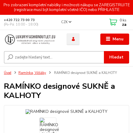
Pro zobrazení kompletní nabídky i možnosti nákupu se ZAREGISTRUJTE
(registrace musí být kompletní včetně IČO) nebo PŘIHLASTE
0
ks
+420 722 73 00 73
CZK
za
(Po-Pá: 10:00 - 18:00)
Menu
Hledat
Úvod
Ramínka, Věšáky
RAMÍNKO designové SUKNĚ a KALHOTY
RAMÍNKO designové SUKNĚ a
KALHOTY