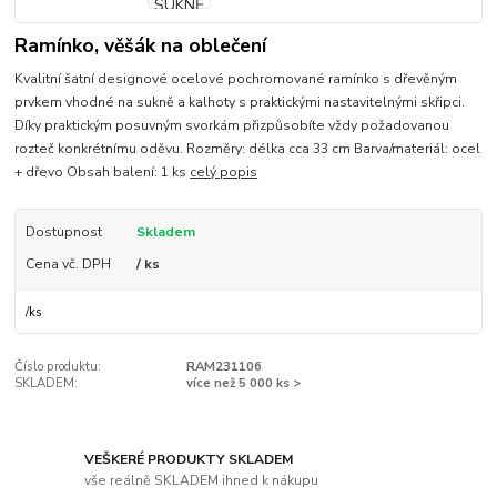
Ramínko, věšák na oblečení
Kvalitní šatní designové ocelové pochromované ramínko s dřevěným
prvkem vhodné na sukně a kalhoty s praktickými nastavitelnými skřipci.
Díky praktickým posuvným svorkám přizpůsobíte vždy požadovanou
rozteč konkrétnímu oděvu. Rozměry: délka cca 33 cm Barva/materiál: ocel
+ dřevo Obsah balení: 1 ks
celý popis
Dostupnost
Skladem
Cena vč. DPH
/ ks
/
ks
Číslo produktu:
RAM231106
SKLADEM:
více než 5 000 ks >
VEŠKERÉ PRODUKTY SKLADEM
vše reálně SKLADEM ihned k nákupu