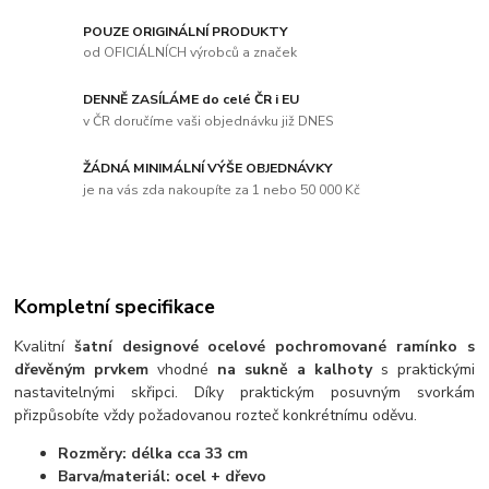
POUZE ORIGINÁLNÍ PRODUKTY
od OFICIÁLNÍCH výrobců a značek
DENNĚ ZASÍLÁME do celé ČR i EU
v ČR doručíme vaši objednávku již DNES
ŽÁDNÁ MINIMÁLNÍ VÝŠE OBJEDNÁVKY
je na vás zda nakoupíte za 1 nebo 50 000 Kč
Kompletní specifikace
Kvalitní
šatní designové ocelové pochromované ramínko s
dřevěným prvkem
vhodné
na sukně a kalhoty
s praktickými
nastavitelnými skřipci. Díky praktickým posuvným svorkám
přizpůsobíte vždy požadovanou rozteč konkrétnímu oděvu.
Rozměry: délka cca 33 cm
Barva/materiál: ocel + dřevo