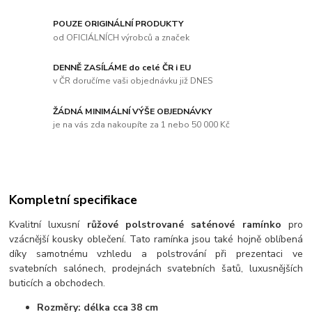
POUZE ORIGINÁLNÍ PRODUKTY
od OFICIÁLNÍCH výrobců a značek
DENNĚ ZASÍLÁME do celé ČR i EU
v ČR doručíme vaši objednávku již DNES
ŽÁDNÁ MINIMÁLNÍ VÝŠE OBJEDNÁVKY
je na vás zda nakoupíte za 1 nebo 50 000 Kč
Kompletní specifikace
Kvalitní luxusní
růžové polstrované saténové ramínko
pro
vzácnější kousky oblečení. Tato ramínka jsou také hojně oblíbená
díky samotnému vzhledu a polstrování při prezentaci ve
svatebních salónech, prodejnách svatebních šatů, luxusnějších
buticích a obchodech.
Rozměry: délka cca 38 cm