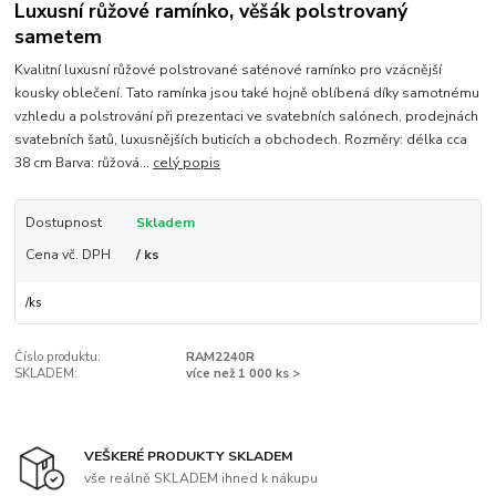
Luxusní růžové ramínko, věšák polstrovaný
sametem
Kvalitní luxusní růžové polstrované saténové ramínko pro vzácnější
kousky oblečení. Tato ramínka jsou také hojně oblíbená díky samotnému
vzhledu a polstrování při prezentaci ve svatebních salónech, prodejnách
svatebních šatů, luxusnějších buticích a obchodech. Rozměry: délka cca
38 cm Barva: růžová...
celý popis
Dostupnost
Skladem
Cena vč. DPH
/ ks
/
ks
Číslo produktu:
RAM2240R
SKLADEM:
více než 1 000 ks >
VEŠKERÉ PRODUKTY SKLADEM
vše reálně SKLADEM ihned k nákupu