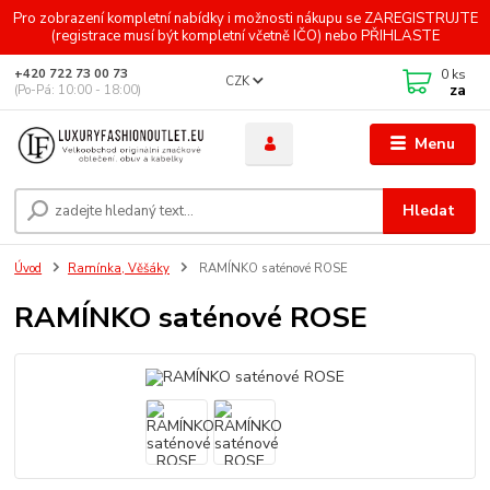
Pro zobrazení kompletní nabídky i možnosti nákupu se ZAREGISTRUJTE
(registrace musí být kompletní včetně IČO) nebo PŘIHLASTE
0
ks
+420 722 73 00 73
CZK
za
(Po-Pá: 10:00 - 18:00)
Menu
Hledat
Úvod
Ramínka, Věšáky
RAMÍNKO saténové ROSE
RAMÍNKO saténové ROSE