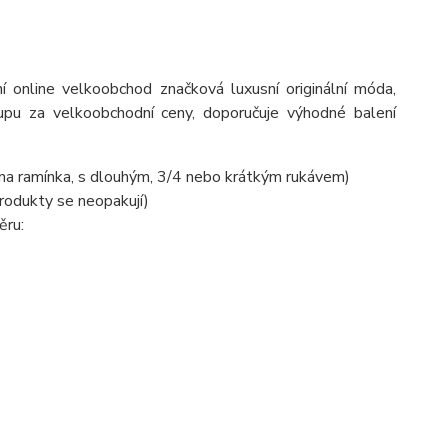
 online velkoobchod značková luxusní originální móda,
pu za velkoobchodní ceny, doporučuje výhodné balení
na ramínka, s dlouhým, 3/4 nebo krátkým rukávem)
produkty se neopakují)
ěru: