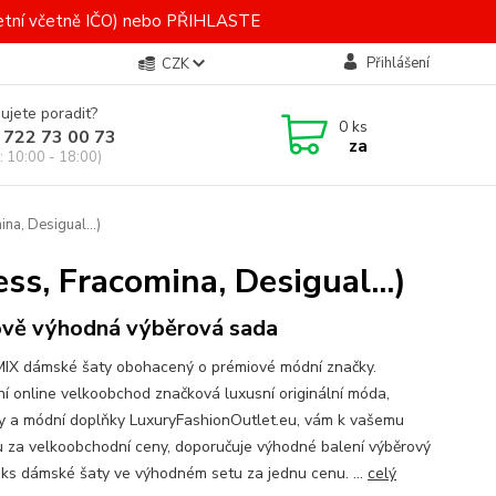
letní včetně IČO) nebo PŘIHLASTE
Přihlášení
CZK
ujete poradit?
0
ks
 722 73 00 73
za
: 10:00 - 18:00)
a, Desigual...)
s, Fracomina, Desigual...)
vě výhodná výběrová sada
MIX dámské šaty obohacený o prémiové módní značky.
lní online velkoobchod značková luxusní originální móda,
y a módní doplňky LuxuryFashionOutlet.eu, vám k vašemu
 za velkoobchodní ceny, doporučuje výhodné balení výběrový
 ks dámské šaty ve výhodném setu za jednu cenu. ...
celý