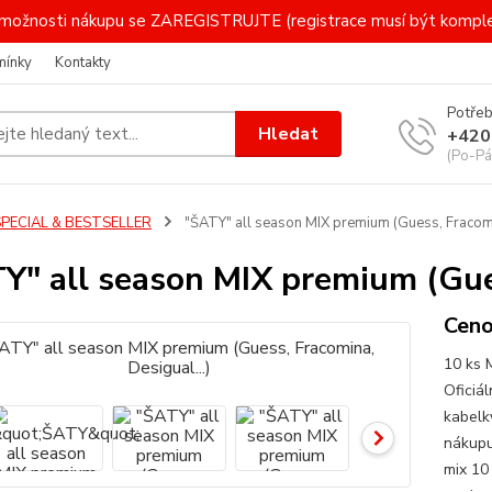
 i možnosti nákupu se ZAREGISTRUJTE (registrace musí být komp
mínky
Kontakty
Potřeb
Hledat
+420
(Po-Pá
SPECIAL & BESTSELLER
"ŠATY" all season MIX premium (Guess, Fracomin
Y" all season MIX premium (Gues
Ceno
10 ks 
Oficiá
kabelk
nákupu
mix 10