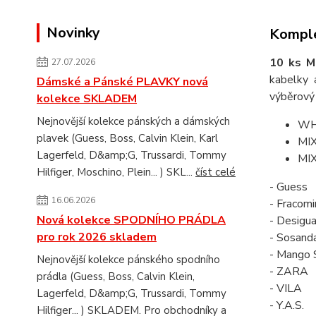
Novinky
Komple
10 ks 
27.07.2026
kabelky 
Dámské a Pánské PLAVKY nová
výběrový
kolekce SKLADEM
Nejnovější kolekce pánských a dámských
WH
plavek (Guess, Boss, Calvin Klein, Karl
MIX
Lagerfeld, D&amp;G, Trussardi, Tommy
MIX
Hilfiger, Moschino, Plein... ) SKL...
číst celé
- Guess
16.06.2026
- Fracomi
Nová kolekce SPODNÍHO PRÁDLA
- Desigua
pro rok 2026 skladem
- Sosand
- Mango 
Nejnovější kolekce pánského spodního
- ZARA
prádla (Guess, Boss, Calvin Klein,
- VILA
Lagerfeld, D&amp;G, Trussardi, Tommy
- Y.A.S.
Hilfiger... ) SKLADEM. Pro obchodníky a