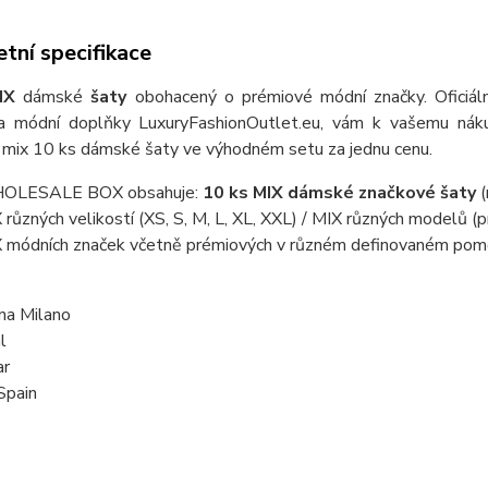
tní specifikace
MIX
dámské
šaty
obohacený o prémiové módní značky. Oficiální
a módní doplňky LuxuryFashionOutlet.eu, vám k vašemu náku
 mix 10 ks dámské šaty ve výhodném setu za jednu cenu.
OLESALE BOX obsahuje:
10 ks MIX dámské značkové šaty
(
 různých velikostí (XS, S, M, L, XL, XXL) / MIX různých modelů (
 módních značek včetně prémiových v různém definovaném pom
na Milano
l
ar
Spain