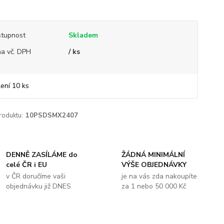
tupnost
Skladem
a vč. DPH
/ ks
lení 10 ks
roduktu:
10PSDSMX2407
DENNĚ ZASÍLÁME do
ŽÁDNÁ MINIMÁLNÍ
celé ČR i EU
VÝŠE OBJEDNÁVKY
v ČR doručíme vaši
je na vás zda nakoupíte
objednávku již DNES
za 1 nebo 50 000 Kč