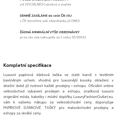
od OFICIÁLNÍCH výrobců a značek
DENNĚ ZASÍLÁME do celé ČR i EU
v ČR doručíme vaši objednávku již DNES
ŽÁDNÁ MINIMÁLNÍ VÝŠE OBJEDNÁVKY
je na vás zda nakoupíte za 1 nebo 50 000 Kč
Kompletní specifikace
Luxusní papírová dárková taška ve zlaté barvě s textilním
bavlněným uchem, vhodná pro luxusnější kousky oblečení, v
dnešní době již nutnost každé prodejny i eshopu. Oficiální online
velkoobchod vybavení prodejen a eshopu, značková luxusní
originální móda, kabelky i módní doplňky LuxuryFashionOutlet.eu,
vám k vašemu nákupu za velkoobchodní ceny, doporučuje
PAPÍROVÉ DÁRKOVÉ TAŠKY pro maloobchodní prodejny a
eshopy za skvělé ceny.