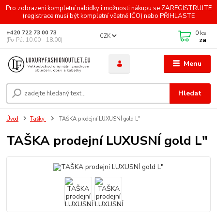
Pro zobrazení kompletní nabídky i možnosti nákupu se ZAREGISTRUJTE
(registrace musí být kompletní včetně IČO) nebo PŘIHLASTE
0
ks
+420 722 73 00 73
CZK
za
(Po-Pá: 10:00 - 18:00)
Menu
Hledat
Úvod
Tašky
TAŠKA prodejní LUXUSNÍ gold L"
TAŠKA prodejní LUXUSNÍ gold L"