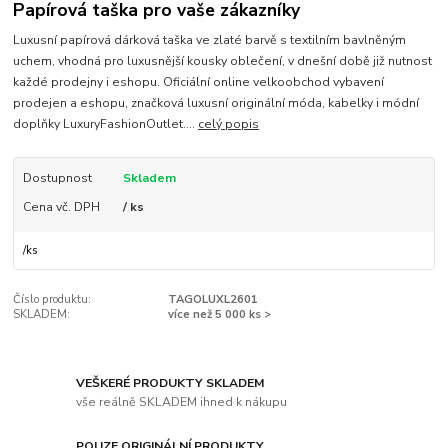
Papírová taška pro vaše zákazníky
Luxusní papírová dárková taška ve zlaté barvě s textilním bavlněným
uchem, vhodná pro luxusnější kousky oblečení, v dnešní době již nutnost
každé prodejny i eshopu. Oficiální online velkoobchod vybavení
prodejen a eshopu, značková luxusní originální móda, kabelky i módní
doplňky LuxuryFashionOutlet....
celý popis
Dostupnost
Skladem
Cena vč. DPH
/ ks
/
ks
Číslo produktu:
TAGOLUXL2601
SKLADEM:
více než 5 000 ks >
VEŠKERÉ PRODUKTY SKLADEM
vše reálně SKLADEM ihned k nákupu
POUZE ORIGINÁLNÍ PRODUKTY