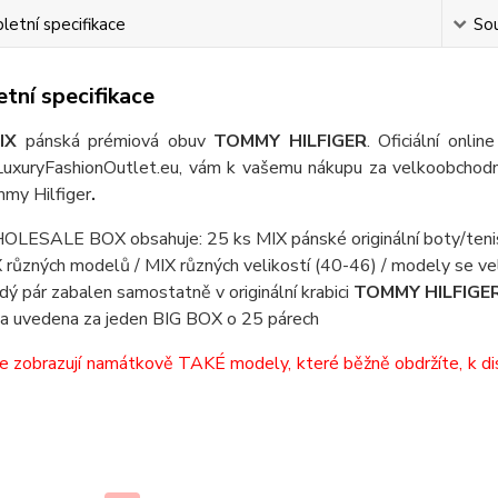
etní specifikace
Sou
tní specifikace
IX
pánská prémiová obuv
TOMMY HILFIGER
. Oficiální onli
LuxuryFashionOutlet.eu, vám k vašemu nákupu za velkoobchodní
my Hilfiger
.
LESALE BOX obsahuje: 25 ks MIX pánské originální boty/te
 různých modelů / MIX různých velikostí (40-46) / modely se ve
dý pár zabalen samostatně v originální krabici
TOMMY HILFIGE
a uvedena za jeden BIG BOX o 25 párech
e zobrazují namátkově TAKÉ modely, které běžně obdržíte, k dis