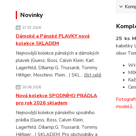
Kompl
Novinky
Komple
27.07.2026
Dámské a Pánské PLAVKY nová
25 ks M
kolekce SKLADEM
kabelky 
obuv Tom
Nejnovější kolekce pánských a dámských
plavek (Guess, Boss, Calvin Klein, Karl
WHO
Lagerfeld, D&amp;G, Trussardi, Tommy
MIX
Hilfiger, Moschino, Plein... ) SKL...
číst celé
Kaž
Cen
16.06.2026
Nová kolekce SPODNÍHO PRÁDLA
Fotografi
pro rok 2026 skladem
modelů.
Nejnovější kolekce pánského spodního
prádla (Guess, Boss, Calvin Klein,
Lagerfeld, D&amp;G, Trussardi, Tommy
Hilfiger... ) SKLADEM. Pro obchodníky a