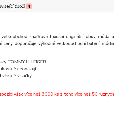
visející zboží
4
ne velkoobchod značková luxusní originální obuv, móda a
 ceny, doporučuje výhodné velkoobchodní balení, módní
nisky TOMMY HILFIGER
likostně neopakují
R
včetně visačky
pozici však více než 3000 ks z toho více než 50 různých