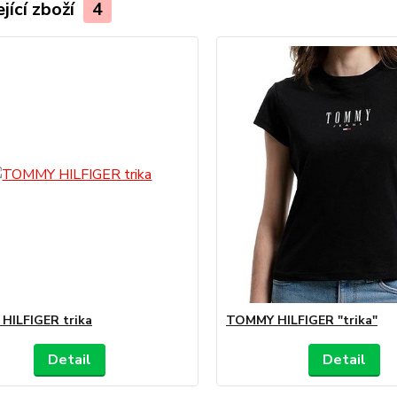
jící zboží
4
HILFIGER trika
TOMMY HILFIGER "trika"
Detail
Detail