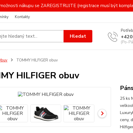
 i možnosti nákupu se ZAREGISTRUJTE (registrace musí být komp
mínky
Kontakty
Potřeb
Hledat
+420
(Po-Pá
Obuv
TOMMY HILFIGER obuv
MY HILFIGER obuv
Páns
25 ks 
velkoo
Luxury
ceny, 
Hilfig