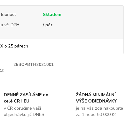
tupnost
Skladem
a vč. DPH
/ pár
X o 25 párech
25BOPBTH2021001
u:
DENNĚ ZASÍLÁME do
ŽÁDNÁ MINIMÁLNÍ
celé ČR i EU
VÝŠE OBJEDNÁVKY
v ČR doručíme vaši
je na vás zda nakoupíte
objednávku již DNES
za 1 nebo 50 000 Kč