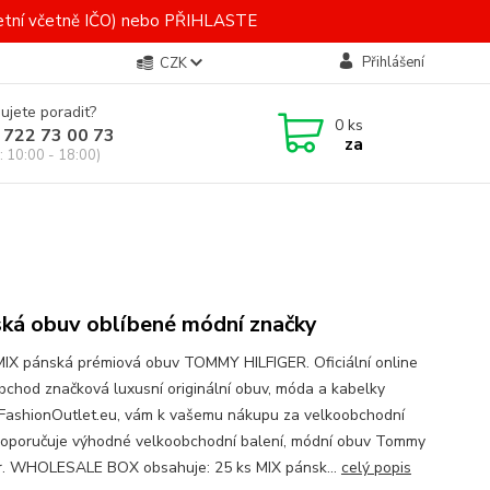
letní včetně IČO) nebo PŘIHLASTE
Přihlášení
CZK
ujete poradit?
0
ks
 722 73 00 73
za
: 10:00 - 18:00)
ká obuv oblíbené módní značky
MIX pánská prémiová obuv TOMMY HILFIGER. Oficiální online
bchod značková luxusní originální obuv, móda a kabelky
FashionOutlet.eu, vám k vašemu nákupu za velkoobchodní
doporučuje výhodné velkoobchodní balení, módní obuv Tommy
er. WHOLESALE BOX obsahuje: 25 ks MIX pánsk...
celý popis