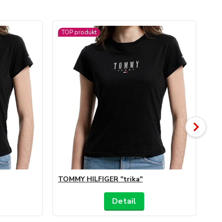
TOP produkt
TOMMY HILFIGER "trika"
TO
Detail