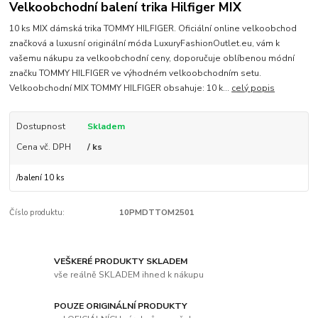
Velkoobchodní balení trika Hilfiger MIX
10 ks MIX dámská trika TOMMY HILFIGER. Oficiální online velkoobchod
značková a luxusní originální móda LuxuryFashionOutlet.eu, vám k
vašemu nákupu za velkoobchodní ceny, doporučuje oblíbenou módní
značku TOMMY HILFIGER ve výhodném velkoobchodním setu.
Velkoobchodní MIX TOMMY HILFIGER obsahuje: 10 k...
celý popis
Dostupnost
Skladem
Cena vč. DPH
/ ks
/
balení 10 ks
Číslo produktu:
10PMDTTOM2501
VEŠKERÉ PRODUKTY SKLADEM
vše reálně SKLADEM ihned k nákupu
POUZE ORIGINÁLNÍ PRODUKTY