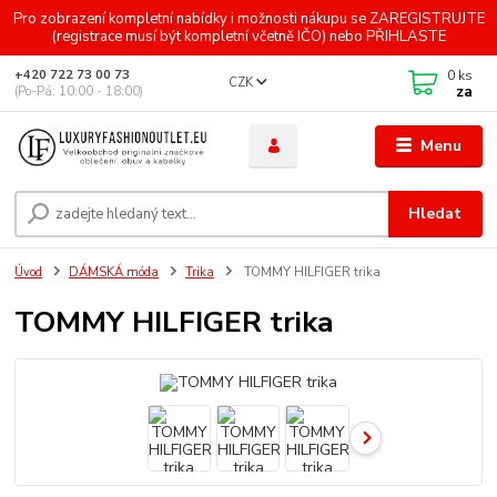
Pro zobrazení kompletní nabídky i možnosti nákupu se ZAREGISTRUJTE
(registrace musí být kompletní včetně IČO) nebo PŘIHLASTE
0
ks
+420 722 73 00 73
CZK
za
(Po-Pá: 10:00 - 18:00)
Menu
Hledat
Úvod
DÁMSKÁ móda
Trika
TOMMY HILFIGER trika
TOMMY HILFIGER trika