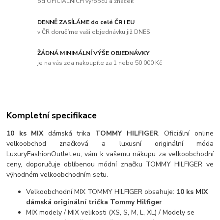
od OFICIÁLNÍCH výrobců a značek
DENNĚ ZASÍLÁME do celé ČR i EU
v ČR doručíme vaši objednávku již DNES
ŽÁDNÁ MINIMÁLNÍ VÝŠE OBJEDNÁVKY
je na vás zda nakoupíte za 1 nebo 50 000 Kč
Kompletní specifikace
10 ks MIX
dámská trika
TOMMY HILFIGER
.
Oficiální online
velkoobchod značková a luxusní originální móda
LuxuryFashionOutlet.eu, vám k vašemu nákupu za velkoobchodní
ceny, doporučuje oblíbenou módní značku TOMMY HILFIGER ve
výhodném velkoobchodním setu.
Velkoobchodní MIX TOMMY HILFIGER obsahuje:
10 ks MIX
dámská originální trička Tommy Hilfiger
MIX modely / MIX velikosti (XS, S, M, L, XL) / Modely se