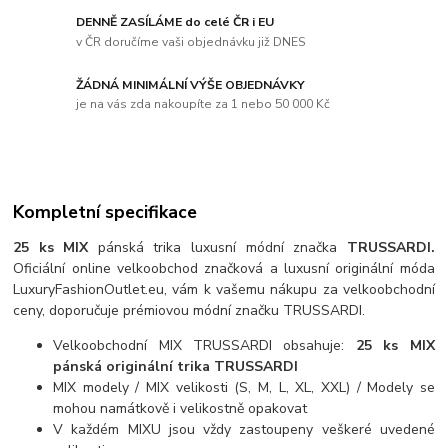
DENNĚ ZASÍLÁME do celé ČR i EU
v ČR doručíme vaši objednávku již DNES
ŽÁDNÁ MINIMÁLNÍ VÝŠE OBJEDNÁVKY
je na vás zda nakoupíte za 1 nebo 50 000 Kč
Kompletní specifikace
25 ks MIX
pánská trika luxusní módní značka
TRUSSARDI.
Oficiální online velkoobchod značková a luxusní originální móda
LuxuryFashionOutlet.eu, vám k vašemu nákupu za velkoobchodní
ceny, doporučuje prémiovou módní značku TRUSSARDI.
Velkoobchodní MIX TRUSSARDI obsahuje:
25 ks MIX
pánská originální trika TRUSSARDI
MIX modely / MIX velikosti (S, M, L, XL, XXL) / Modely se
mohou namátkově i velikostně opakovat
V každém MIXU jsou vždy zastoupeny veškeré uvedené