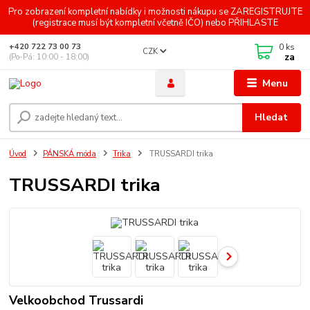
Pro zobrazení kompletní nabídky i možnosti nákupu se ZAREGISTRUJTE
(registrace musí být kompletní včetně IČO) nebo PŘIHLASTE
0
ks
+420 722 73 00 73
CZK
za
(Po-Pá: 10:00 - 18:00)
Menu
Hledat
Úvod
PÁNSKÁ móda
Trika
TRUSSARDI trika
TRUSSARDI trika
Velkoobchod Trussardi