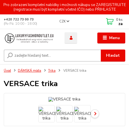
Pro zobrazení kompletní nabídky i možnosti nákupu se ZAREGISTRUJTE
(registrace musí být kompletní včetně IČO) nebo PŘIHLASTE
0
ks
+420 722 73 00 73
CZK
za
(Po-Pá: 10:00 - 18:00)
Menu
Hledat
Úvod
DÁMSKÁ móda
Trika
VERSACE trika
VERSACE trika