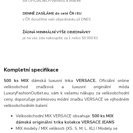
od OFICIÁLNÍCH výrobců a značek
DENNĚ ZASÍLÁME do celé ČR i EU
v ČR doručíme vaši objednávku již DNES
ŽÁDNÁ MINIMÁLNÍ VÝŠE OBJEDNÁVKY
je na vás zda nakoupíte za 1 nebo 50 000 Kč
Kompletní specifikace
500 ks MIX
dámská luxusní trika
VERSACE.
Oficiální online
velkoobchod značková a luxusní originální móda
LuxuryFashionOutlet.eu, vám k vašemu nákupu za velkoobchodní
ceny, doporučuje prémiovou módní značku VERSACE ve výhodném
velkoobchodním balení.
Velkoobchodní MIX VERSACE obsahuje:
500 ks MIX
dámská originální trika kolekce VERSACE JEANS
MIX modely / MIX velikosti (XS, S, M, L, XL) / Modely se