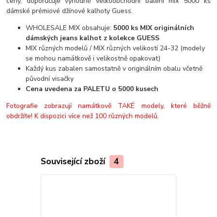
ceny, doporučuje výhodné velkoobchodní balení mix 5000 ks
dámské prémiové džínové kalhoty Guess.
WHOLESALE MIX obsahuje:
5000 ks MIX originálních
dámských jeans kalhot z kolekce GUESS
MIX různých modelů / MIX různých velikostí 24-32 (modely
se mohou namátkově i velikostně opakovat)
Každý kus zabalen samostatně v originálním obalu včetně
původní visačky
Cena uvedena za PALETU o 5000 kusech
Fotografie zobrazují namátkově TAKÉ modely, které běžně
obdržíte! K dispozici více než 100 různých modelů.
Související zboží
4