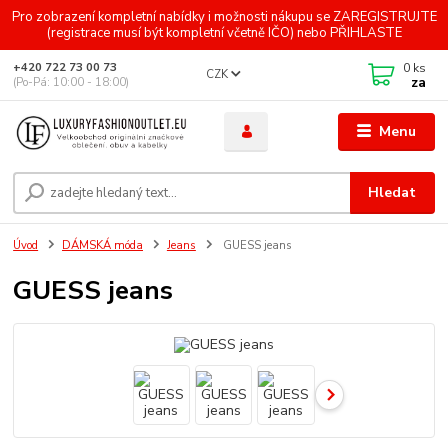
Pro zobrazení kompletní nabídky i možnosti nákupu se ZAREGISTRUJTE
(registrace musí být kompletní včetně IČO) nebo PŘIHLASTE
0
ks
+420 722 73 00 73
CZK
za
(Po-Pá: 10:00 - 18:00)
Menu
Hledat
Úvod
DÁMSKÁ móda
Jeans
GUESS jeans
GUESS jeans