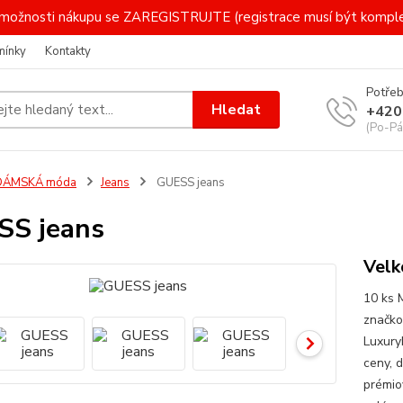
 i možnosti nákupu se ZAREGISTRUJTE (registrace musí být komp
mínky
Kontakty
Potřeb
Hledat
+420
(Po-Pá
DÁMSKÁ móda
Jeans
GUESS jeans
SS jeans
Velk
10 ks 
značko
Luxury
ceny, 
prémio