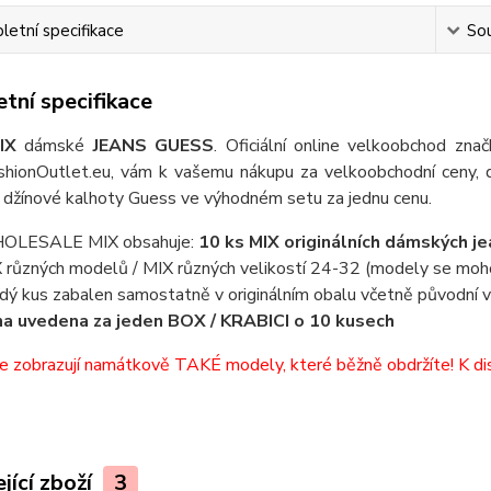
etní specifikace
Sou
tní specifikace
IX
dámské
JEANS GUESS
.
Oficiální online velkoobchod zna
shionOutlet.eu, vám k vašemu nákupu za velkoobchodní ceny,
 džínové kalhoty Guess ve výhodném setu za jednu cenu.
OLESALE MIX obsahuje:
10 ks MIX originálních dámských j
 různých modelů / MIX různých velikostí 24-32 (modely se moh
dý kus zabalen samostatně v originálním obalu včetně původní v
a uvedena za jeden BOX / KRABICI o 10 kusech
e zobrazují namátkově TAKÉ modely, které běžně obdržíte! K di
jící zboží
3