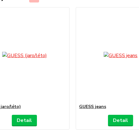
jaro/léto)
GUESS jeans
Detail
Detail