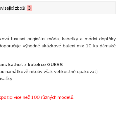
visející zboží
3
čková luxusní originální móda, kabelky a módní doplňky
 doporučuje výhodné ukázkové balení mix 10 ks dámské
eans kalhot z kolekce GUESS
ou namátkově nikoliv však velikostně opakovat)
isačky
spozici více než 100 různých modelů.