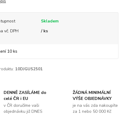
opis
tupnost
Skladem
a vč. DPH
/ ks
lení 10 ks
roduktu:
10DJGUS2501
DENNĚ ZASÍLÁME do
ŽÁDNÁ MINIMÁLNÍ
celé ČR i EU
VÝŠE OBJEDNÁVKY
v ČR doručíme vaši
je na vás zda nakoupíte
objednávku již DNES
za 1 nebo 50 000 Kč