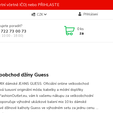
letní včetně IČO) nebo PŘIHLASTE
Přihlášení
CZK
ujete poradit?
0
ks
 722 73 00 73
za
: 10:00 - 18:00)
oobchod džíny Guess
MIX dámské JEANS GUESS. Oficiální online velkoobchod
vá luxusní originální móda, kabelky a módní doplňky
FashionOutlet.eu, vám k vašemu nákupu za velkoobchodní
doporučuje výhodné ukázkové balení mix 10 ks dámské
vé džínové kalhoty Guess ve výhodném setu za jednu cenu. ...