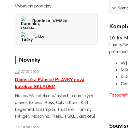
Vybavení prodejny
Kompl
Ramínka, Věšáky
Komple
Tašky
10 ks M
LuxuryFa
prémiové
Novinky
WH
MIX
27.07.2026
Kaž
Dámské a Pánské PLAVKY nová
Cen
kolekce SKLADEM
Fotografi
Nejnovější kolekce pánských a dámských
plavek (Guess, Boss, Calvin Klein, Karl
Lagerfeld, D&amp;G, Trussardi, Tommy
Hilfiger, Moschino, Plein... ) SKL...
číst celé
Souvise
16.06.2026