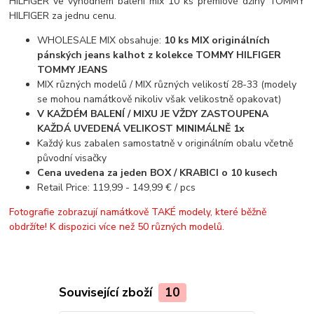
HILFIGER ve výhodném balení mix 10 ks prémiové džíny TOMMY
HILFIGER za jednu cenu.
WHOLESALE MIX obsahuje:
10 ks MIX originálních
pánských jeans kalhot z kolekce TOMMY HILFIGER
TOMMY JEANS
MIX různých modelů / MIX různých velikostí 28-33 (modely
se mohou namátkově nikoliv však velikostně opakovat)
V KAŽDÉM BALENÍ / MIXU JE VŽDY ZASTOUPENA
KAŽDÁ UVEDENÁ VELIKOST MINIMÁLNĚ 1x
Každý kus zabalen samostatně v originálním obalu včetně
původní visačky
Cena uvedena za jeden BOX / KRABICI o 10 kusech
Retail Price: 119,99 - 149,99 € / pcs
Fotografie zobrazují namátkově TAKÉ modely, které běžně
obdržíte! K dispozici více než 50 různých modelů.
Související zboží
10