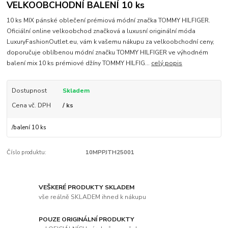
VELKOOBCHODNÍ BALENÍ 10 ks
10 ks MIX pánské oblečení prémiová módní značka TOMMY HILFIGER.
Oficiální online velkoobchod značková a luxusní originální móda
LuxuryFashionOutlet.eu, vám k vašemu nákupu za velkoobchodní ceny,
doporučuje oblíbenou módní značku TOMMY HILFIGER ve výhodném
balení mix 10 ks prémiové džíny TOMMY HILFIG...
celý popis
Dostupnost
Skladem
Cena vč. DPH
/ ks
/
balení 10 ks
Číslo produktu:
10MPPJTH25001
VEŠKERÉ PRODUKTY SKLADEM
vše reálně SKLADEM ihned k nákupu
POUZE ORIGINÁLNÍ PRODUKTY