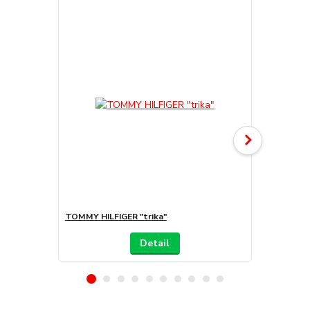
TOMMY HILFIGER "trika"
TOMMY HILF
Detail