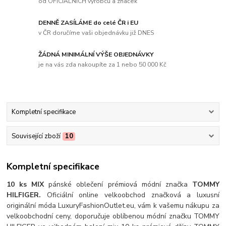
od OFICIÁLNÍCH výrobců a značek
DENNĚ ZASÍLÁME do celé ČR i EU
v ČR doručíme vaši objednávku již DNES
ŽÁDNÁ MINIMÁLNÍ VÝŠE OBJEDNÁVKY
je na vás zda nakoupíte za 1 nebo 50 000 Kč
Kompletní specifikace
Související zboží
10
Kompletní specifikace
10 ks MIX
pánské oblečení prémiová módní značka
TOMMY
HILFIGER.
Oficiální online velkoobchod značková a luxusní
originální móda LuxuryFashionOutlet.eu, vám k vašemu nákupu za
velkoobchodní ceny, doporučuje oblíbenou módní značku TOMMY