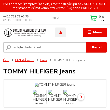
Pro zobrazení kompletní nabídky i možnosti nákupu se ZAREGISTRUJTE
(registrace musí být kompletní včetně IČO) nebo PŘIHLASTE
0
ks
+420 722 73 00 73
CZK
za
(Po-Pá: 10:00 - 18:00)
Menu
Hledat
Úvod
PÁNSKÁ móda
Jeans
TOMMY HILFIGER jeans
TOMMY HILFIGER jeans